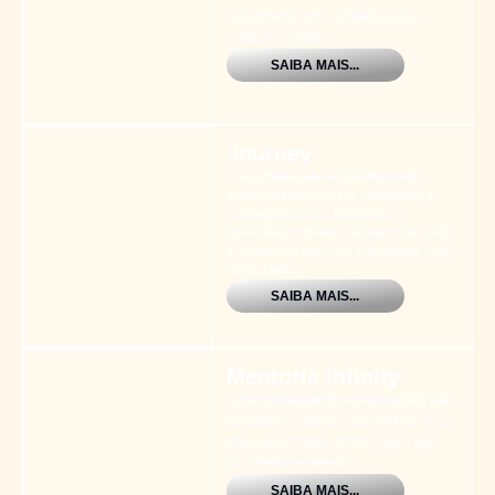
crescimento em o primeiro passo
rumo ao sucesso.
SAIBA MAIS...
Journey
Uma jornada pelo autoconhecimento,
desenvolvimento da sua mentalidade e
realização pessoal. Desenvolva a
governância, domínio, fortaleça sua mente,
e conquiste o que você mais deseja, o céu
não é o limite.
SAIBA MAIS...
Mentoria Infinity
Acompanhamento personalizado para
alcançar o sucesso sem limites. Sua
vida, suas regras, com o apoio que
você sempre desejou.
SAIBA MAIS...