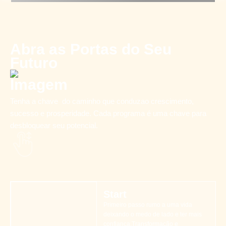
Abra as Portas do Seu
Futuro
Tenha a chave do caminho que conduzao crescimento,
sucesso e prosperidade. Cada programa é uma chave para
desbloquear seu potencial.
Start
Primeiro passo rumo a uma vida
deixando o medo de lado e ter mais
confiança.Transformação e