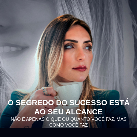
O SEGREDO DO SUCESSO ESTÁ
AO SEU ALCANCE
NÃO É APENAS O QUE OU QUANTO VOCÊ FAZ, MAS
COMO VOCÊ FAZ