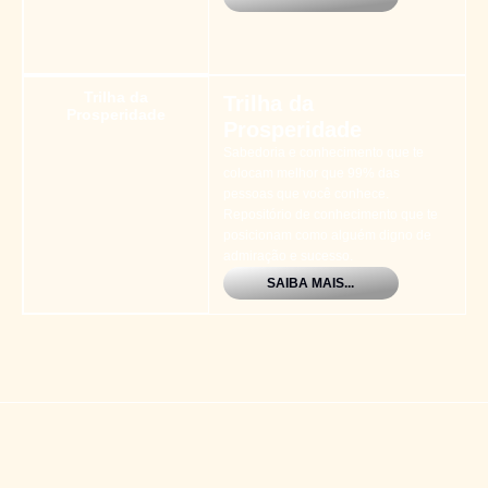
Trilha da
Trilha da
Prosperidade
Prosperidade
Sabedoria e conhecimento que te
colocam melhor que 99% das
pessoas que você conhece.
Repositório de conhecimento que te
posicionam como alguém digno de
admiração e sucesso.
SAIBA MAIS...