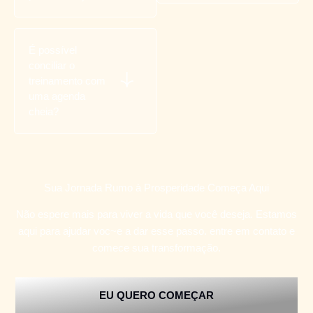
É possível
conciliar o
treinamento com
uma agenda
cheia?
Sua Jornada Rumo à Prosperidade Começa Aqui
Não espere mais para viver a vida que você deseja. Estamos
aqui para ajudar voc~e a dar esse passo. entre em contato e
comece sua transformação.
EU QUERO COMEÇAR